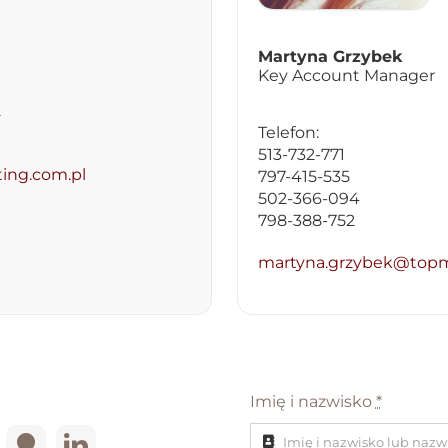
Martyna Grzybek
Key Account Manager
2
Telefon:
513-732-771
ing.com.pl
797-415-535
502-366-094
798-388-752
martyna.grzybek@topm
Imię i nazwisko
*