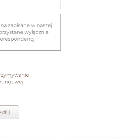
ną zapisane w naszej
orzystane wyłącznie
korespondencji
trzymywanie
etingowej
yślij