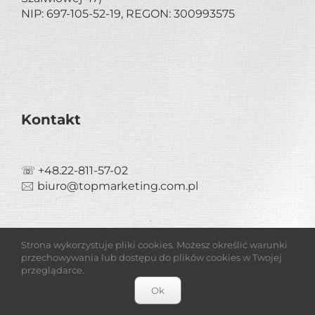
NIP: 697-105-52-19, REGON: 300993575
Kontakt
☏ +48.22-811-57-02
🖂 biuro@topmarketing.com.pl
Strona wykorzystuje pliki cookies. Możesz określić warunki
przechowywania lub dostępu do plików cookies w Twojej
przeglądarce.
Ok