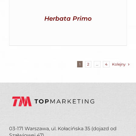
Herbata Primo
1
2
…
4
Kolejny
03-171 Warszawa, ul. Kołacińska 35 (dojazd od
Szałwiowej 47)