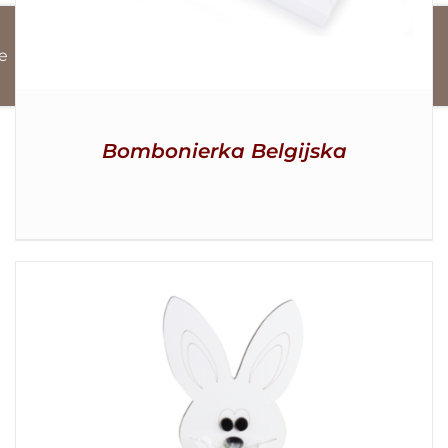
e
Bombonierka Belgijska