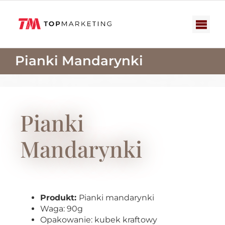
Przejdź
do
zawartości
Togg
Navi
Zestawy upominkowe
Pianki Mandarynki
Słodycze reklamowe
Nowości
Pianki
Katalogi
Mandarynki
Produkt:
Pianki mandarynki
Waga: 90g
Opakowanie: kubek kraftowy