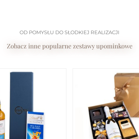
OD POMYSŁU DO SŁODKIEJ REALIZACJI
Zobacz inne popularne zestawy upominkowe
AJ DO KOSZYKA
/
DODAJ DO KOSZYK
SZCZEGÓŁY
SZCZEGÓŁY