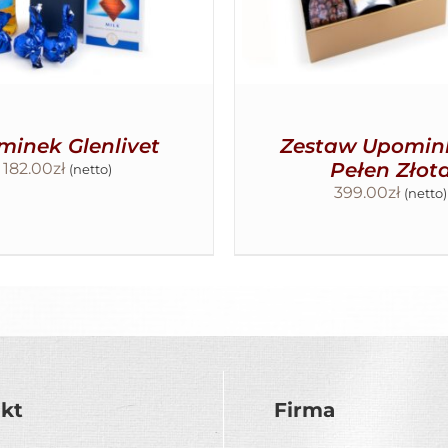
minek Glenlivet
Zestaw Upomi
Pełen Złot
182.00
zł
(netto)
399.00
zł
(netto)
kt
Firma