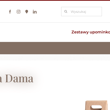
Szukaj
Zestawy upomink
a Dama