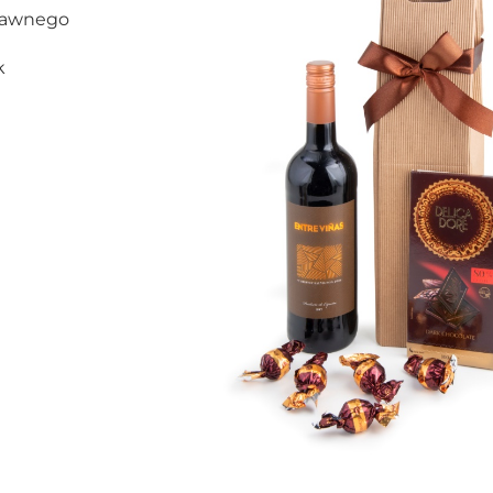
trawnego
k