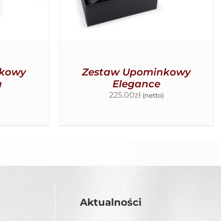
nkowy
Zestaw Upominkowy
a
Elegance
225.00
zł
(netto)
Aktualności