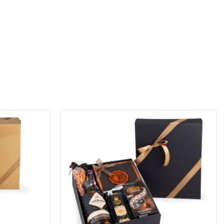
A
/
DODAJ DO KOSZYKA
/
SZCZEGÓŁY