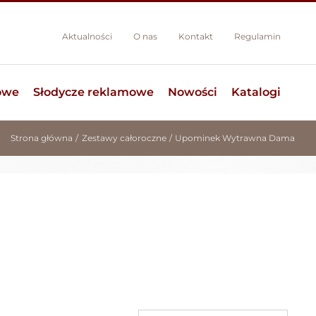
Aktualności
O nas
Kontakt
Regulamin
owe
Słodycze reklamowe
Nowości
Katalogi
Strona główna
Zestawy całoroczne
Upominek Wytrawna Dama