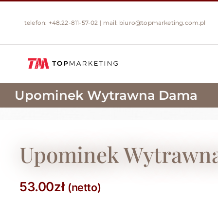
Przejdź
do
telefon:
+48.22-811-57-02
| mail:
biuro@topmarketing.com.pl
zawartości
Upominek Wytrawna Dama
Upominek Wytrawn
53.00
zł
(netto)