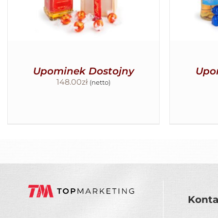
Upominek Dostojny
Upo
148.00
zł
(netto)
Konta