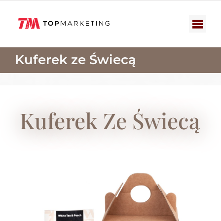
Przejdź
do
zawartości
Togg
Navi
Zestawy upominkowe
Kuferek ze Świecą
Słodycze reklamowe
Nowości
Kuferek Ze Świecą
Katalogi