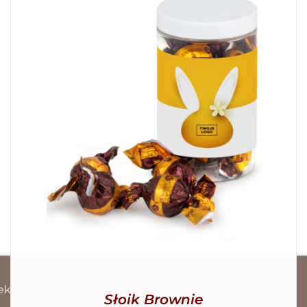
SZCZEGÓŁY
ek
Słoik Brownie