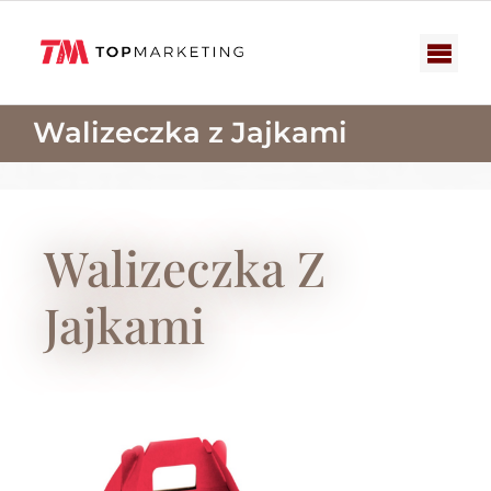
Przejdź
do
zawartości
Togg
Navi
Zestawy upominkowe
Walizeczka z Jajkami
Słodycze reklamowe
Nowości
Walizeczka Z
Katalogi
Jajkami